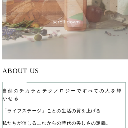
scroll down
ABOUT US
自然のチカラと
テクノロジーで
すべての人を
輝
かせる
「ライフステージ」ごとの
生活の質を上げる
私たちが信じるこれからの時代の美しさの定義。